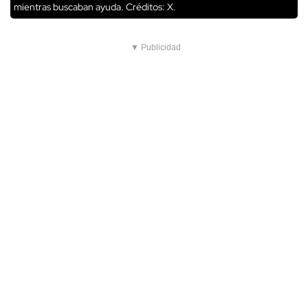
mientras buscaban ayuda.
Créditos: X.
▼ Publicidad