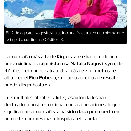
El 12 de agosto, Nagovitsyna sufrió una fractura en una pierna que
le impidió continuar.
Créditos: X.
La
montaña más alta de Kirguistán
se ha cobrado una
nueva víctima. La
alpinista rusa Natalia Nagovitsyna
, de
47 años, permanece atrapada a más de 7 mil metros de
altitud en el
Pico Pobeda
, sin que los equipos de rescate
puedan llegar hasta ella.
Tras múltiples intentos fallidos, las autoridades han
declarado imposible continuar con las operaciones, lo que
significa que la
montañista ha sido dada por muerta
en
una de las cumbres más inhóspitas del planeta.