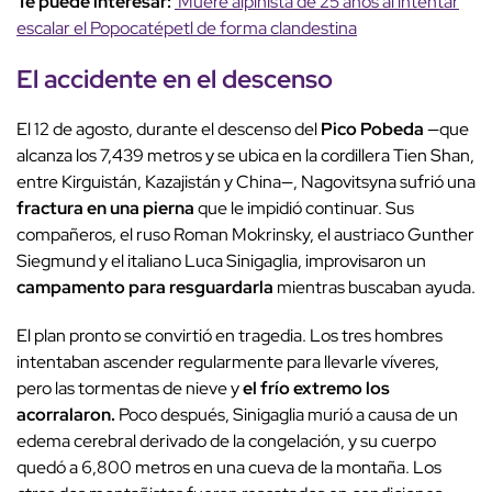
Te puede interesar:
Muere alpinista de 25 años al intentar
escalar el Popocatépetl de forma clandestina
El
accidente en el descenso
El 12 de agosto, durante el descenso del
Pico Pobeda
—que
alcanza los 7,439 metros y se ubica en la cordillera Tien Shan,
entre Kirguistán, Kazajistán y China—, Nagovitsyna sufrió una
fractura en una pierna
que le impidió continuar. Sus
compañeros, el ruso Roman Mokrinsky, el austriaco Gunther
Siegmund y el italiano Luca Sinigaglia, improvisaron un
campamento para resguardarla
mientras buscaban ayuda.
El plan pronto se convirtió en tragedia. Los tres hombres
intentaban ascender regularmente para llevarle víveres,
pero las tormentas de nieve y
el frío extremo los
acorralaron.
Poco después, Sinigaglia murió a causa de un
edema cerebral derivado de la congelación, y su cuerpo
quedó a 6,800 metros en una cueva de la montaña. Los