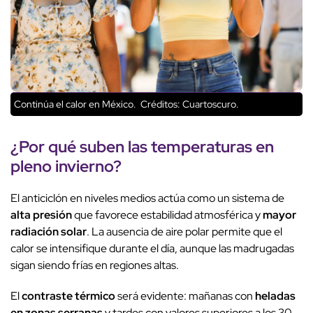
Continúa el calor en México.
Créditos: Cuartoscuro.
¿Por qué suben las temperaturas en
pleno
invierno
?
El anticiclón en niveles medios actúa como un sistema de
alta presión
que favorece estabilidad atmosférica y
mayor
radiación solar
. La ausencia de aire polar permite que el
calor se intensifique durante el día, aunque las madrugadas
sigan siendo frías en regiones altas.
El
contraste térmico
será evidente: mañanas con
heladas
en zonas serranas
y tardes con valores superiores a los 30