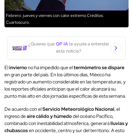
Febrero: jueves y viernes con calor extremo
Créditos:
Cuartoscuro.
¿Quieres que
QP IA
te ayude a entender
esta noticia?
El
invierno
no ha impedido que el
termómetro se dispare
en gran parte del país. En los últimos días, México ha
registrado un aumento considerable en las temperaturas, y
los reportes oficiales anticipan que el calor alcanzará su
punto más alto en dos jornadas específicas de esta semana.
De acuerdo con el
Servicio Meteorológico Nacional
, el
ingreso de
aire cálido y húmedo
del océano Pacífico,
combinado con inestabilidad atmosférica, generará
lluvias y
chubascos
en occidente, centro y sur del territorio. A esto