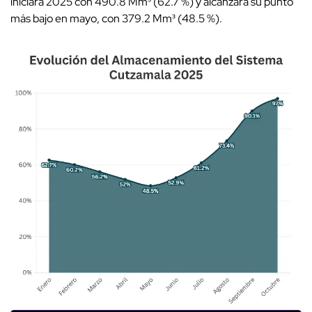
iniciara 2025 con 490.8 Mm³ (62.7 %) y alcanzara su punto
más bajo en mayo, con 379.2 Mm³ (48.5 %).