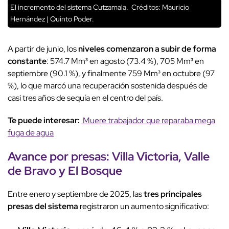
El incremento del sistema Cutzamala.
Créditos: Mauricio
Hernández | Quinto Poder.
A partir de junio, los
niveles comenzaron a subir de forma
constante
: 574.7 Mm³ en agosto (73.4 %), 705 Mm³ en
septiembre (90.1 %), y finalmente 759 Mm³ en octubre (97
%), lo que marcó una recuperación sostenida después de
casi tres años de sequía en el centro del país.
Te puede interesar:
Muere trabajador que reparaba mega
fuga de agua
Avance por presas:
Villa Victoria
,
Valle
de Bravo
y
El Bosque
Entre enero y septiembre de 2025, las
tres principales
presas del sistema
registraron un aumento significativo: