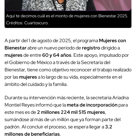
Aquí te decimos cuál es el monto de mujeres con Bienestar 2025.
Créditos: Cuartoscuro.
A partir del 1 de agosto de 2025, el programa
Mujeres con
Bienestar
abre un nuevo periodo de
registro
dirigido a
mujeres
de entre
60 y 64 años
. Este apoyo, impulsado por
el Gobierno de México a través de la Secretaría del
Bienestar, tiene como objetivo reconocer el trabajo realizado
por las
mujeres
a lo largo de su vida, especialmente en el
ámbito del cuidado y la familia.
Durante su intervención más reciente, la secretaria Ariadna
Montiel Reyes informó que la
meta de incorporación
para
este mes es de
2 millones 224 mil 515 mujeres
,
sumándose al más de un millón que ya forman parte del
padrón. Al concluir el proceso, se espera llegar a
3.2
millones de beneficiarias
.