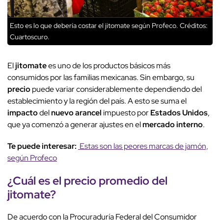
Esto es lo que debería costar el jitomate según Profeco.
Créditos:
Cuartoscuro.
El
jitomate
es uno de los productos básicos más
consumidos por las familias mexicanas. Sin embargo, su
precio
puede variar considerablemente dependiendo del
establecimiento y la región del país. A esto se suma el
impacto
del
nuevo arancel
impuesto por
Estados Unidos
,
que ya comenzó a generar ajustes en el
mercado interno
.
Te puede interesar:
Estas son las peores marcas de jamón,
según Profeco
¿Cuál es el
precio
promedio del
jitomate
?
De acuerdo con la Procuraduría Federal del Consumidor