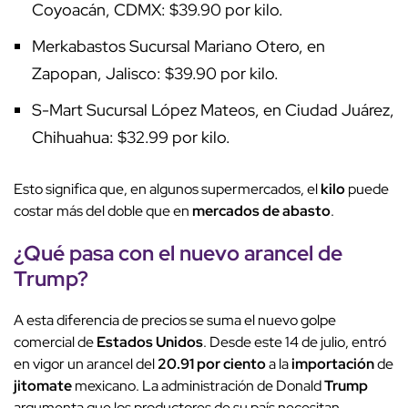
Coyoacán, CDMX: $39.90 por kilo.
Merkabastos Sucursal Mariano Otero, en
Zapopan, Jalisco: $39.90 por kilo.
S-Mart Sucursal López Mateos, en Ciudad Juárez,
Chihuahua: $32.99 por kilo.
Esto significa que, en algunos supermercados, el
kilo
puede
costar más del doble que en
mercados de abasto
.
¿Qué pasa con el
nuevo arancel
de
Trump
?
A esta diferencia de precios se suma el nuevo golpe
comercial de
Estados Unidos
. Desde este 14 de julio, entró
en vigor un arancel del
20.91 por ciento
a la
importación
de
jitomate
mexicano. La administración de Donald
Trump
argumenta que los productores de su país necesitan