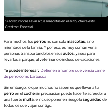
Si acostumbras llevar a tus mascotas en el auto, checa esto.
Créditos: Especial.
Para muchos, los
perros
no son solo
mascotas
, sino
miembros de la familia. Y por eso, es muy común ver a
personas transportándolos en sus
autos
, ya sea para
llevarlos al parque, al veterinario o incluso de vacaciones.
Te puede interesar:
Detienen a hombre que vendía carne
de perro como barbacoa
Sin embargo, lo que muchos no saben es que llevar a tu
perro
en el
coche
sin precaución puede hacerte acreedor a
una fuerte
multa
, e incluso poner en riesgo la
seguridad
de
todos los que viajan contigo.