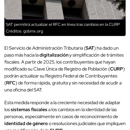
SAT permitirá actualizar el RFC en línea tras cambios en la CURP
Créditos: gobmx.org
El Servicio de Administración Tributaria (
SAT
) ha dado un
paso más hacia la
digitalización
y simplificación de trámites
fiscales. A partir de 2025, los contribuyentes que hayan
modificado su Clave Única de Registro de Población (
CURP
)
podrán actualizar su Registro Federal de Contribuyentes
(
RFC
) de forma rápida, gratuita y sin necesidad de acudir a
una oficina del SAT.
Esta medida responde a la creciente necesidad de adaptar
los
sistemas fiscales
a los cambios en la identidad de las
personas, especialmente en casos de reconocimiento de
identidad de género
o resoluciones judiciales que impliquen