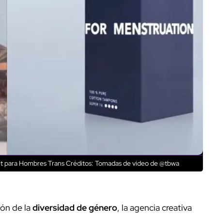
t para Hombres Trans
Créditos: Tomadas de video de @tbwa
ión de la
diversidad de género
, la agencia creativa