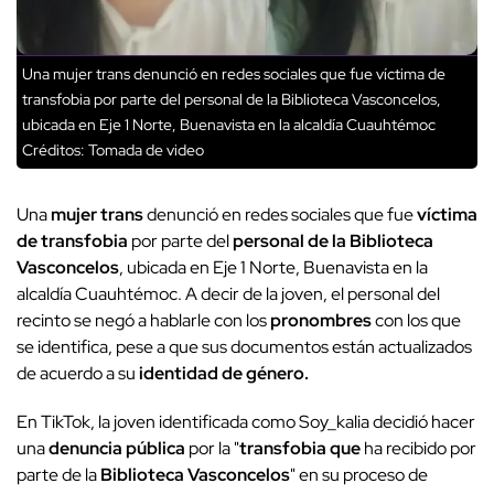
Una mujer trans denunció en redes sociales que fue víctima de
transfobia por parte del personal de la Biblioteca Vasconcelos,
ubicada en Eje 1 Norte, Buenavista en la alcaldía Cuauhtémoc
Créditos: Tomada de video
Una
mujer trans
denunció en redes sociales que fue
víctima
de transfobia
por parte del
personal de la Biblioteca
Vasconcelos
, ubicada en Eje 1 Norte, Buenavista en la
alcaldía Cuauhtémoc. A decir de la joven, el personal del
recinto se negó a hablarle con los
pronombres
con los que
se identifica, pese a que sus documentos están actualizados
de acuerdo a su
identidad de género.
En TikTok, la joven identificada como Soy_kalia decidió hacer
una
denuncia pública
por la "
transfobia que
ha recibido por
parte de la
Biblioteca Vasconcelos
" en su proceso de