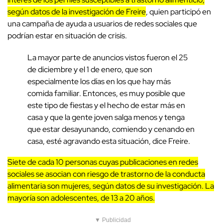
según datos de la investigación de Freire
, quien participó en
una campaña de ayuda a usuarios de redes sociales que
podrían estar en situación de crisis.
La mayor parte de anuncios vistos fueron el 25
de diciembre y el 1 de enero, que son
especialmente los días en los que hay más
comida familiar. Entonces, es muy posible que
este tipo de fiestas y el hecho de estar más en
casa y que la gente joven salga menos y tenga
que estar desayunando, comiendo y cenando en
casa, esté agravando esta situación, dice Freire.
Siete de cada 10 personas cuyas publicaciones en redes
sociales se asocian con riesgo de trastorno de la conducta
alimentaria son mujeres, según datos de su investigación. La
mayoría son adolescentes, de 13 a 20 años.
▼ Publicidad