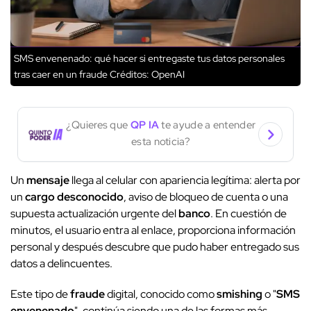
SMS envenenado: qué hacer si entregaste tus datos personales
tras caer en un fraude
Créditos: OpenAI
¿Quieres que
QP IA
te ayude a entender
esta noticia?
Un
mensaje
llega al celular con apariencia legítima: alerta por
un
cargo desconocido
, aviso de bloqueo de cuenta o una
supuesta actualización urgente del
banco
. En cuestión de
minutos, el usuario entra al enlace, proporciona información
personal y después descubre que pudo haber entregado sus
datos a delincuentes.
Este tipo de
fraude
digital, conocido como
smishing
o "
SMS
envenenado
", continúa siendo una de las formas más