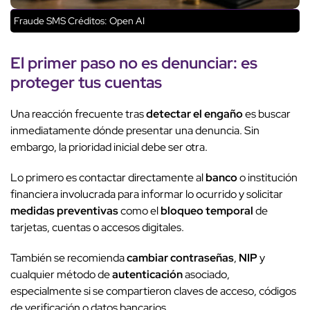
Fraude SMS
Créditos: Open AI
El
primer paso
no es denunciar: es
proteger tus cuentas
Una reacción frecuente tras
detectar el engaño
es buscar
inmediatamente dónde presentar una denuncia. Sin
embargo, la prioridad inicial debe ser otra.
Lo primero es contactar directamente al
banco
o institución
financiera involucrada para informar lo ocurrido y solicitar
medidas preventivas
como el
bloqueo temporal
de
tarjetas, cuentas o accesos digitales.
También se recomienda
cambiar contraseñas
,
NIP
y
cualquier método de
autenticación
asociado,
especialmente si se compartieron claves de acceso, códigos
de verificación o datos bancarios.