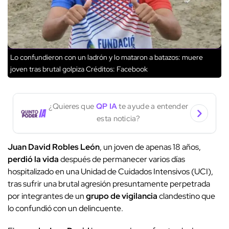
Lo confundieron con un ladrón y lo mataron a batazos: muere
joven tras brutal golpiza
Créditos: Facebook
¿Quieres que
QP IA
te ayude a entender
esta noticia?
Juan David Robles León
, un joven de apenas 18 años,
perdió la vida
después de permanecer varios días
hospitalizado en una Unidad de Cuidados Intensivos (UCI),
tras sufrir una brutal agresión presuntamente perpetrada
por integrantes de un
grupo de vigilancia
clandestino que
lo confundió con un delincuente.