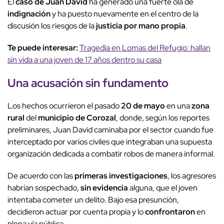
El
caso de Juan David
ha generado una fuerte ola de
indignación
y ha puesto nuevamente en el centro de la
discusión los riesgos de la
justicia por mano propia
.
Te puede interesar:
Tragedia en Lomas del Refugio: hallan
sin vida a una joven de 17 años dentro su casa
Una acusación sin fundamento
Los hechos ocurrieron el pasado
20 de mayo
en una
zona
rural
del
municipio de Corozal
, donde, según los reportes
preliminares, Juan David caminaba por el sector cuando fue
interceptado por varios civiles que integraban una supuesta
organización dedicada a combatir robos de manera informal.
De acuerdo con las
primeras investigaciones
, los agresores
habrían sospechado,
sin evidencia
alguna, que el joven
intentaba cometer un delito. Bajo esa presunción,
decidieron actuar por cuenta propia y lo
confrontaron
en
plena vía pública.