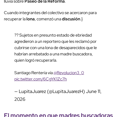
lluvia sobre
Paseo de la Reforma
.
Cuando integrantes del colectivo se acercaron para
recuperar la
lona
, comenzó una
discusión
.}
?? Sujetos en presunto estado de ebriedad
agredieron a un reportero que les reclamó por
cubrirse con una lona de desaparecidos que le
habrían arrebatado a una madre buscadora,
quien logró recuperarla.
Santiago Rentería vía
@Revolucion3_0
pic.twitter.com/6CgYK1Zc7h
— LupitaJuarez (@LupitaJuarezH)
June 11,
2026
El momento en que
madres buscadoras