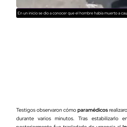
En un inicio se dio a conocer que el hombre había muerto a cau
Testigos observaron cómo
paramédicos
realiza
durante varios minutos. Tras estabilizarlo 
posteriormente fue trasladado de urgencia al
I