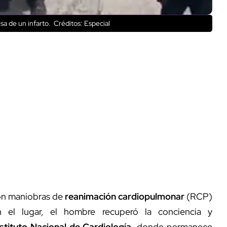
sa de un infarto.
Créditos: Especial
ron maniobras de
reanimación cardiopulmonar
(RCP)
en el lugar, el hombre recuperó la conciencia y
nstituto Nacional de Cardiología
, donde permanece