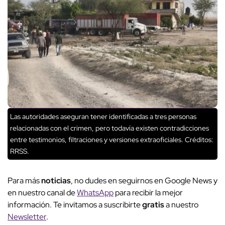
Las autoridades aseguran tener identificadas a tres personas
relacionadas con el crimen, pero todavía existen contradicciones
entre testimonios, filtraciones y versiones extraoficiales.
Créditos:
RRSS.
Para más
noticias
, no dudes en seguirnos en Google News y
en nuestro canal de
WhatsApp
para recibir la mejor
información. Te invitamos a suscribirte
gratis
a nuestro
Newsletter
.