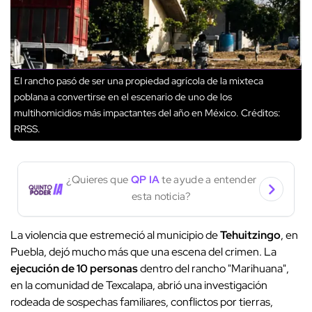
El rancho pasó de ser una propiedad agrícola de la mixteca
poblana a convertirse en el escenario de uno de los
multihomicidios más impactantes del año en México.
Créditos:
RRSS.
¿Quieres que
QP IA
te ayude a entender
esta noticia?
La violencia que estremeció al municipio de
Tehuitzingo
, en
Puebla, dejó mucho más que una escena del crimen. La
ejecución de 10 personas
dentro del rancho "Marihuana",
en la comunidad de Texcalapa, abrió una investigación
rodeada de sospechas familiares, conflictos por tierras,