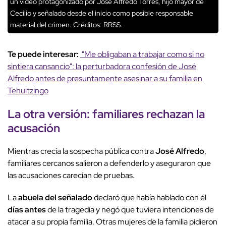
un video protagonizado por José Alfredo Torres, hijo mayor de
Cecilio y señalado desde el inicio como posible responsable
material del crimen.
Créditos: RRSS.
Te puede interesar:
"Me obligaban a trabajar como si no
sintiera cansancio": la perturbadora confesión de José
Alfredo antes de presuntamente asesinar a su familia en
Tehuitzingo
La otra versión: familiares rechazan la
acusación
Mientras crecía la sospecha pública contra
José Alfredo
,
familiares cercanos salieron a defenderlo y aseguraron que
las acusaciones carecían de pruebas.
La
abuela del señalado
declaró que había hablado con él
días antes
de la tragedia y negó que tuviera intenciones de
atacar a su propia familia. Otras mujeres de la familia pidieron