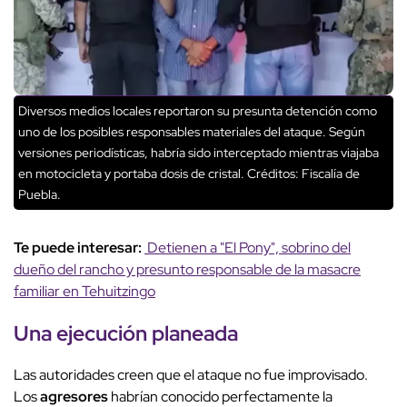
Diversos medios locales reportaron su presunta detención como
uno de los posibles responsables materiales del ataque. Según
versiones periodísticas, habría sido interceptado mientras viajaba
en motocicleta y portaba dosis de cristal.
Créditos: Fiscalía de
Puebla.
Te puede interesar:
Detienen a "El Pony", sobrino del
dueño del rancho y presunto responsable de la masacre
familiar en Tehuitzingo
Una
ejecución planeada
Las autoridades creen que el ataque no fue improvisado.
Los
agresores
habrían conocido perfectamente la