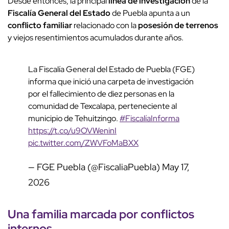
Desde entonces, la principal
línea de investigación
de la
Fiscalía General del Estado
de Puebla apunta a un
conflicto familiar
relacionado con la
posesión de terrenos
y viejos resentimientos acumulados durante años.
La Fiscalía General del Estado de Puebla (FGE)
informa que inició una carpeta de investigación
por el fallecimiento de diez personas en la
comunidad de Texcalapa, perteneciente al
municipio de Tehuitzingo.
#FiscalíaInforma
https://t.co/u9OVWeninI
pic.twitter.com/ZWVFoMaBXX
— FGE Puebla (@FiscaliaPuebla)
May 17,
2026
Una familia marcada por
conflictos
internos