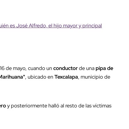
én es José Alfredo, el hijo mayor y principal
 16 de mayo, cuando un
conductor
de una
pipa de
Marihuana"
, ubicado en
Texcalapa
, municipio de
ero
y posteriormente halló al resto de las víctimas