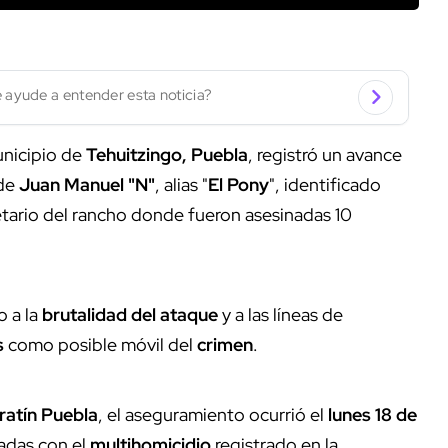
 ayude a entender esta noticia?
unicipio de
Tehuitzingo, Puebla
, registró un avance
 de
Juan Manuel "N"
, alias "
El Pony
", identificado
etario del rancho donde fueron asesinadas 10
 a la
brutalidad del ataque
y a las líneas de
s
como posible móvil del
crimen
.
atín Puebla
, el aseguramiento ocurrió el
lunes 18 de
adas con el
multihomicidio
registrado en la