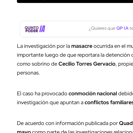
¿Quieres que
QP IA
te
La investigación por la
masacre
ocurrida en el m
importante luego de que reportara la detención
como sobrino de
Cecilio Torres Gervacio
, propi
personas.
El caso ha provocado
conmoción nacional
debido
investigación que apuntan a
conflictos familiare
De acuerdo con información publicada por
Quadr
mayo
como parte de las investigaciones relacion