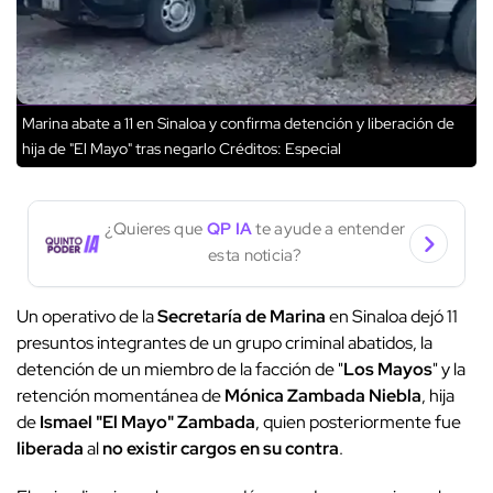
Marina abate a 11 en Sinaloa y confirma detención y liberación de
hija de "El Mayo" tras negarlo
Créditos: Especial
¿Quieres que
QP IA
te ayude a entender
esta noticia?
Un operativo de la
Secretaría de Marina
en Sinaloa dejó 11
presuntos integrantes de un grupo criminal abatidos, la
detención de un miembro de la facción de "
Los Mayos
" y la
retención momentánea de
Mónica Zambada Niebla
, hija
de
Ismael "El Mayo" Zambada
, quien posteriormente fue
liberada
al
no existir cargos en su contra
.