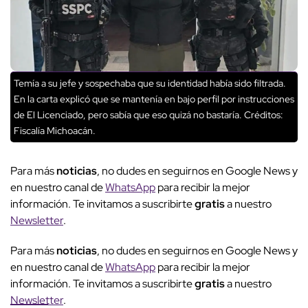
Temía a su jefe y sospechaba que su identidad había sido filtrada.
En la carta explicó que se mantenía en bajo perfil por instrucciones
de El Licenciado, pero sabía que eso quizá no bastaría.
Créditos:
Fiscalía Michoacán.
Para más
noticias
, no dudes en seguirnos en Google News y
en nuestro canal de
WhatsApp
para recibir la mejor
información. Te invitamos a suscribirte
gratis
a nuestro
Newsletter
.
Para más
noticias
, no dudes en seguirnos en Google News y
en nuestro canal de
WhatsApp
para recibir la mejor
información. Te invitamos a suscribirte
gratis
a nuestro
Newsletter
.