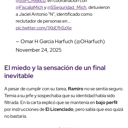
@SSPCMexico
, en coordinación con
@FiscaliaMich
y
@SSeguridad_Mich
, detuvieron
a Jaciel Antonio "N", identificado como
reclutador de personas en...
pic.twitter.com/1XbEfhSzXe
— Omar H Garcia Harfuch (@OHarfuch)
November 24, 2025
El
miedo
y la sensación de un final
inevitable
A pesar de cumplir con su tarea,
Ramiro
no se sentía seguro.
Temía a su jefe y sospechaba que su identidad había sido
filtrada. En la carta explicó que se mantenía en
bajo perfil
por instrucciones de
El Licenciado
, pero sabía que eso quizá
no bastaría.