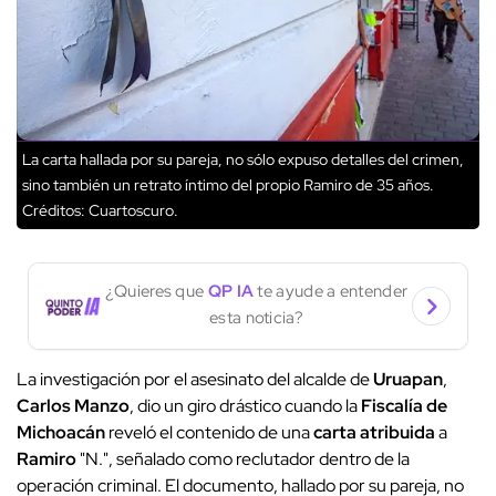
La carta hallada por su pareja, no sólo expuso detalles del crimen,
sino también un retrato íntimo del propio Ramiro de 35 años.
Créditos: Cuartoscuro.
¿Quieres que
QP IA
te ayude a entender
esta noticia?
La investigación por el asesinato del alcalde de
Uruapan
,
Carlos Manzo
, dio un giro drástico cuando la
Fiscalía de
Michoacán
reveló el contenido de una
carta atribuida
a
Ramiro
"N.", señalado como reclutador dentro de la
operación criminal. El documento, hallado por su pareja, no