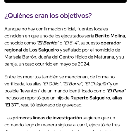
¿Quiénes eran los objetivos?
Aunque no hay confirmación oficial, fuentes locales
coinciden en que uno de los ejecutados sería
Benito Molina
,
conocido como
"
El Benito
"
o
"El 8-4"
, supuesto
operador
regional
de
Los Salgueiro
y señalado por el homicidio de
Marisela Barrón, dueña del Centro Hípico de Maturana, y su
pareja, un caso ocurrido en mayo de 2024.
Entre los muertos también se mencionan, de forma no
verificada, los alias
"El Güilo"
,
"El Borre"
,
"El Chiquilín"
y un
posible "levantón" de un mando identificado como
"
El Pana"
.
Incluso se reportó que un hijo de
Ruperto Salgueiro, alias
"El 37"
, resultó lesionado de gravedad.
Las
primeras líneas de investigación
sugieren que un
comando llegó de manera sigilosa al carril, ejecutó de tres