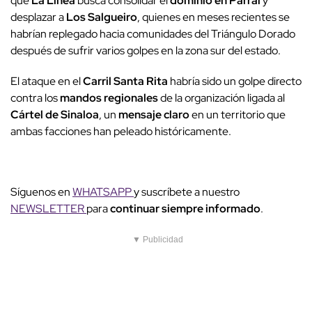
que
La Línea
busca consolidar el
dominio en Parral
y
desplazar a
Los Salgueiro
, quienes en meses recientes se
habrían replegado hacia comunidades del Triángulo Dorado
después de sufrir varios golpes en la zona sur del estado.
El ataque en el
Carril Santa Rita
habría sido un golpe directo
contra los
mandos regionales
de la organización ligada al
Cártel de Sinaloa
, un
mensaje claro
en un territorio que
ambas facciones han peleado históricamente.
Síguenos en
WHATSAPP
y suscríbete a nuestro
NEWSLETTER
para
continuar siempre informado
.
▼ Publicidad