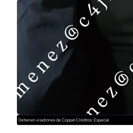
Detienen a ladrones de Coppel
Créditos: Especial