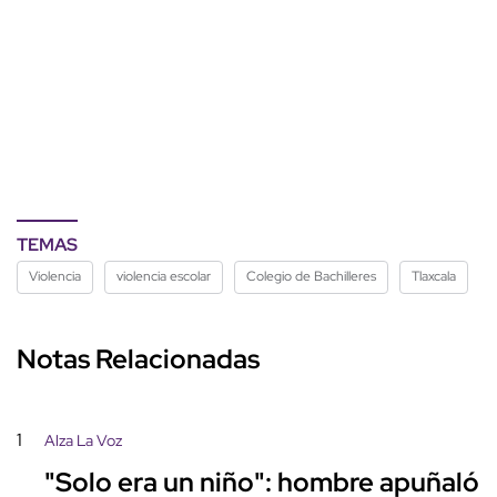
TEMAS
Violencia
violencia escolar
Colegio de Bachilleres
Tlaxcala
Notas Relacionadas
1
Alza La Voz
"Solo era un niño": hombre apuñaló