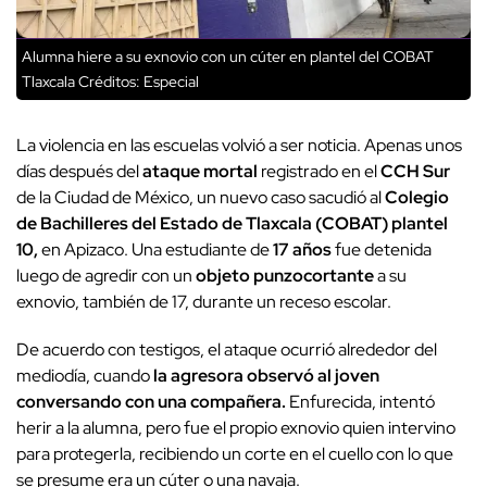
Alumna hiere a su exnovio con un cúter en plantel del COBAT
Tlaxcala
Créditos: Especial
La violencia en las escuelas volvió a ser noticia. Apenas unos
días después del
ataque mortal
registrado en el
CCH Sur
de la Ciudad de México, un nuevo caso sacudió al
Colegio
de Bachilleres del Estado de Tlaxcala (COBAT) plantel
10,
en Apizaco. Una estudiante de
17 años
fue detenida
luego de agredir con un
objeto punzocortante
a su
exnovio, también de 17, durante un receso escolar.
De acuerdo con testigos, el ataque ocurrió alrededor del
mediodía, cuando
la agresora observó al joven
conversando con una compañera.
Enfurecida, intentó
herir a la alumna, pero fue el propio exnovio quien intervino
para protegerla, recibiendo un corte en el cuello con lo que
se presume era un cúter o una navaja.