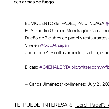
con
armas de fuego
.
EL VIOLENTO del PÁDEL; YA lo INDAGA
@
Es Alejandro Germán Mondragón Camacho
Dueño de 2 clubes de pádel y restaurantes
Vive en
@GobAtizapan
Junto con 4 escoltas armados, su hijo, espo
El caso
#C4ENALERTA
pic.twitter.com/wf
— Carlos Jiménez (@c4jimenez)
July 21, 20
TE PUEDE INTERESAR:
"Lord Pádel"