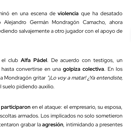
minó en una escena de
violencia
que ha desatado
io Alejandro Germán Mondragón Camacho, ahora
ediendo salvajemente a otro jugador con el apoyo de
el club
Alfa Pádel
. De acuerdo con testigos, un
 hasta convertirse en una
golpiza colectiva
. En los
a a Mondragón gritar
"¡Lo voy a matar! ¿Ya entendiste,
l suelo pidiendo auxilio.
 participaron
en el ataque: el empresario, su esposa,
 escoltas armados. Los implicados no solo sometieron
tentaron grabar la
agresión
, intimidando a presentes