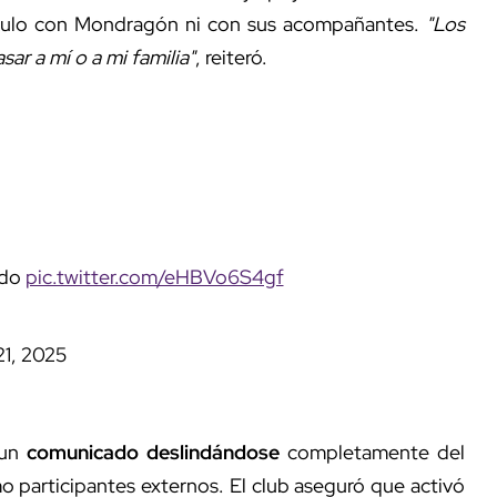
vínculo con Mondragón ni con sus acompañantes.
"Los
ar a mí o a mi familia"
, reiteró.
ado
pic.twitter.com/eHBVo6S4gf
21, 2025
 un
comunicado deslindándose
completamente del
mo participantes externos. El club aseguró que activó