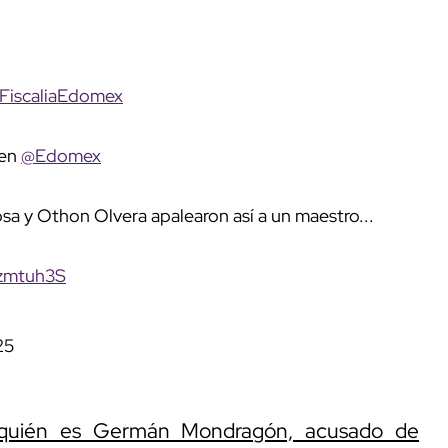
FiscaliaEdomex
 en
@Edomex
sa y Othon Olvera apalearon así a un maestro...
Izmtuh3S
25
: quién es Germán Mondragón, acusado de