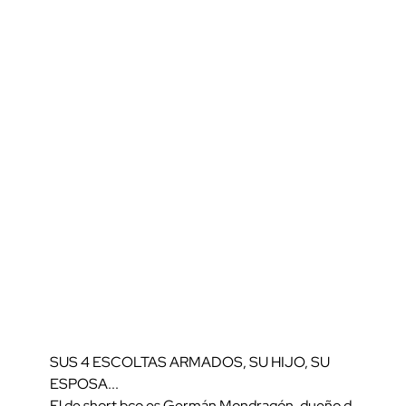
SUS 4 ESCOLTAS ARMADOS, SU HIJO, SU
ESPOSA...
El de short bco es Germán Mondragón, dueño d