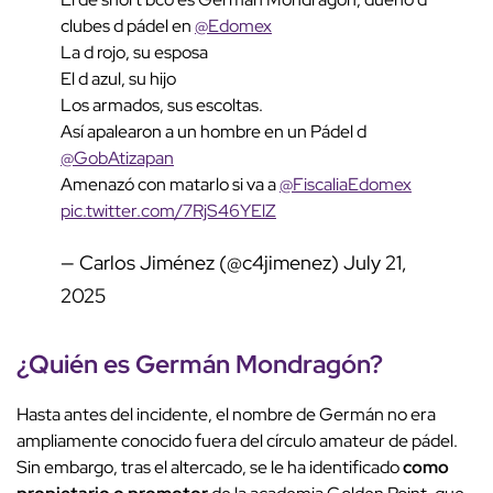
clubes d pádel en
@Edomex
La d rojo, su esposa
El d azul, su hijo
Los armados, sus escoltas.
Así apalearon a un hombre en un Pádel d
@GobAtizapan
Amenazó con matarlo si va a
@FiscaliaEdomex
pic.twitter.com/7RjS46YElZ
— Carlos Jiménez (@c4jimenez)
July 21,
2025
¿Quién es Germán Mondragón?
Hasta antes del incidente, el nombre de Germán no era
ampliamente conocido fuera del círculo amateur de pádel.
Sin embargo, tras el altercado, se le ha identificado
como