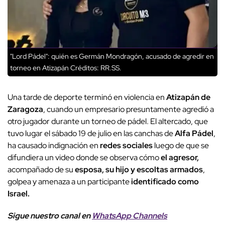
"Lord Pádel": quién es Germán Mondragón, acusado de agredir en
torneo en Atizapán
Créditos: RR.SS.
Una tarde de deporte terminó en violencia en
Atizapán de
Zaragoza
, cuando un empresario presuntamente agredió a
otro jugador durante un torneo de pádel. El altercado, que
tuvo lugar el sábado 19 de julio en las canchas de
Alfa Pádel
,
ha causado indignación en
redes sociales
luego de que se
difundiera un video donde se observa cómo
el agresor,
acompañado de su
esposa, su hijo y escoltas armados
,
golpea y amenaza a un participante
identificado como
Israel.
Sigue nuestro canal en
WhatsApp Channels