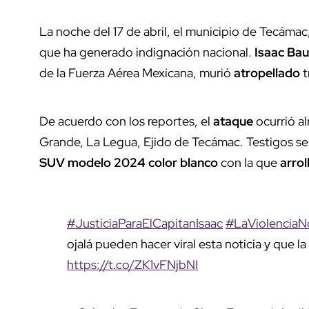
La noche del 17 de abril, el municipio de Tecáma
que ha generado indignación nacional.
Isaac Bau
de la Fuerza Aérea Mexicana, murió
atropellado
t
De acuerdo con los reportes, el
ataque
ocurrió a
Grande, La Legua, Ejido de Tecámac. Testigos s
SUV modelo 2024 color blanco
con la que
arrol
#JusticiaParaElCapitanIsaac
#LaViolenciaN
ojalá pueden hacer viral esta noticia y que la 
https://t.co/ZK1vFNjbNI