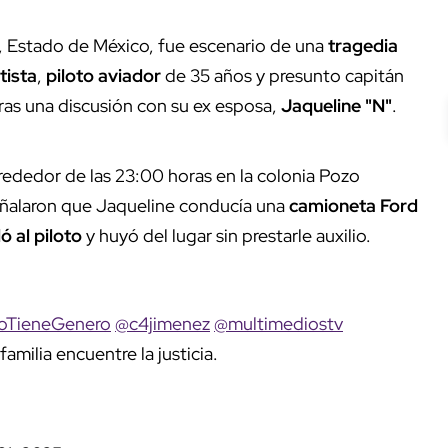
c, Estado de México, fue escenario de una
tragedia
tista
,
piloto aviador
de 35 años y presunto capitán
ras una discusión con su ex esposa,
Jaqueline "N"
.
lrededor de las 23:00 horas en la colonia Pozo
eñalaron que Jaqueline conducía una
camioneta Ford
ló al piloto
y huyó del lugar sin prestarle auxilio.
oTieneGenero
@c4jimenez
@multimediostv
familia encuentre la justicia.