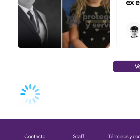
ex 
V
Contacto
Staff
Términos y co