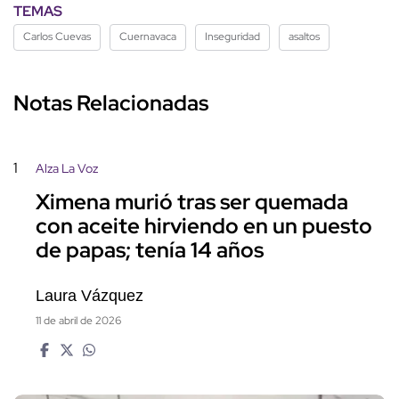
TEMAS
Carlos Cuevas
Cuernavaca
Inseguridad
asaltos
Notas Relacionadas
1
Alza La Voz
Ximena murió tras ser quemada
con aceite hirviendo en un puesto
de papas; tenía 14 años
Laura Vázquez
11 de abril de 2026