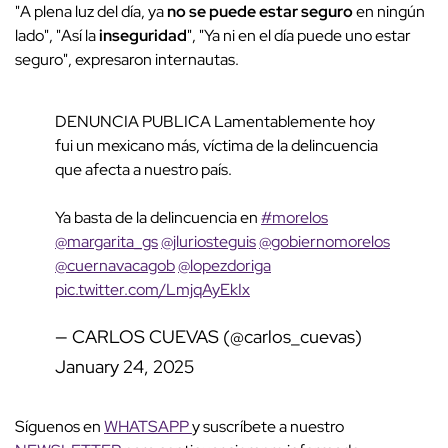
"A plena luz del día, ya
no se puede estar seguro
en ningún
lado", "Así la
inseguridad
", "Ya ni en el día puede uno estar
seguro", expresaron internautas.
DENUNCIA PUBLICA Lamentablemente hoy
fui un mexicano más, víctima de la delincuencia
que afecta a nuestro país.
Ya basta de la delincuencia en
#morelos
@margarita_gs
@jluriosteguis
@gobiernomorelos
@cuernavacagob
@lopezdoriga
pic.twitter.com/LmjqAyEkIx
— CARLOS CUEVAS (@carlos_cuevas)
January 24, 2025
Síguenos en
WHATSAPP
y suscríbete a nuestro