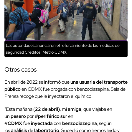
Las autoridades anunciaron el reforzamiento de las medidas de
seguridad
Créditos: Metro CDMX
Otros casos
En abril de 2022 se informó que
una usuaria del transporte
público
en CDMX fue drogada con benzodiazepina. Sala de
Prensa recoge que le inyectaron el químico.
"Esta mañana (
22 de abril)
, mi
amiga
, que viajaba en
un
pesero
por #
periférico
sur
en
#
CDMX
fue
inyectada
con
benzodiazepina
, según
los
análisis
de
laboratorio
. Sucedió como hemos leído y