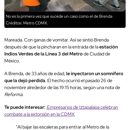
No es la primera vez que sucede un caso como el de Brenda
Créditos: Metro CDMX.
Mareada. Con ganas de vomitar. Así se sintió Brenda
después de que la pincharan en la entrada de la
estación
Indios Verdes de la Línea 3 del Metro
de Ciudad de
México.
A Brenda, de 33 años de edad,
le inyectaron un somnífero
que la dejó perdida
. El hecho ocurrió el pasado 26 de
noviembre alrededor de las 19:15 horas, según una nota de
Reforma
.
Te puede interesar:
Empresarios de Iztapalapa celebran
combate a la extorsión en la CDMX
"Al bajar las escaleras para entrar al Metro de la