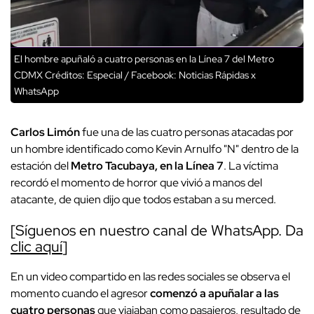
El hombre apuñaló a cuatro personas en la Línea 7 del Metro
CDMX
Créditos: Especial / Facebook: Noticias Rápidas x
WhatsApp
Carlos Limón
fue una de las cuatro personas atacadas por
un hombre identificado como Kevin Arnulfo "N" dentro de la
estación del
Metro Tacubaya, en la Línea 7
. La víctima
recordó el momento de horror que vivió a manos del
atacante, de quien dijo que todos estaban a su merced.
[Síguenos en nuestro canal de WhatsApp. Da
clic aquí
]
En un video compartido en las redes sociales se observa el
momento cuando el agresor
comenzó a apuñalar a las
cuatro personas
que viajaban como pasajeros, resultado de