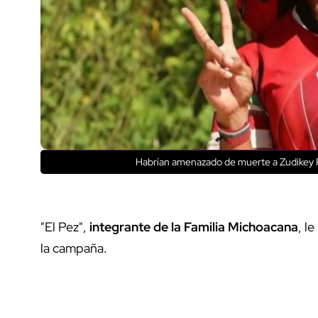
Habrían amenazado de muerte a Zudikey R
"El Pez",
integrante de la Familia Michoacana
, l
la campaña.