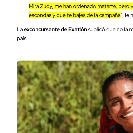
Mira Zudy, me han ordenado matarte, pero vo
escondas y que te bajes de la campaña
", le
La
exconcursante de Exatlón
suplicó que no la m
país.