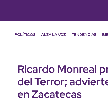
POLÍTICOS
ALZA LA VOZ
TENDENCIAS
BI
Ricardo Monreal p
del Terror; advier
en Zacatecas