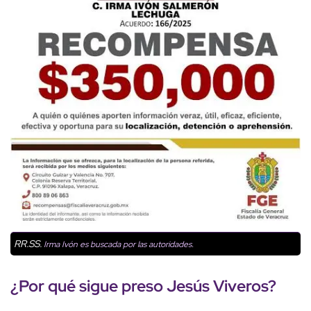
RR.SS.
Irma Ivón es buscada por las autoridades.
¿Por qué sigue preso
Jesús Viveros
?