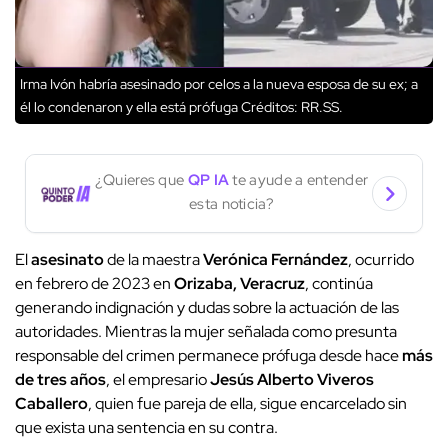
Irma Ivón habría asesinado por celos a la nueva esposa de su ex; a
él lo condenaron y ella está prófuga
Créditos: RR.SS.
¿Quieres que
QP IA
te ayude a entender
esta noticia?
El
asesinato
de la maestra
Verónica Fernández
, ocurrido
en febrero de 2023 en
Orizaba, Veracruz
, continúa
generando indignación y dudas sobre la actuación de las
autoridades. Mientras la mujer señalada como presunta
responsable del crimen permanece prófuga desde hace
más
de tres años
, el empresario
Jesús Alberto Viveros
Caballero
, quien fue pareja de ella, sigue encarcelado sin
que exista una sentencia en su contra.