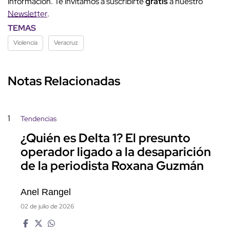
información. Te invitamos a suscribirte
gratis
a nuestro
Newsletter
.
TEMAS
Violencia
Veracruz
Notas Relacionadas
1
Tendencias
¿Quién es Delta 1? El presunto
operador ligado a la desaparición
de la periodista Roxana Guzmán
Anel Rangel
02 de julio de 2026