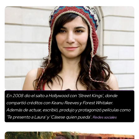
En 2008 dio el salto a Hollywood con 'Street Kings', donde
compartió créditos con Keanu Reeves y Forest Whitaker.
Además de actuar, escribió, produjo y protagonizó películas como
'Te presento a Laura' y 'Cásese quien pueda'.
Redes sociales