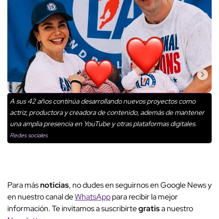
A sus 42 años continúa desarrollando nuevos proyectos como
actriz, productora y creadora de contenido, además de mantener
una amplia presencia en YouTube y otras plataformas digitales.
Redes sociales
Para más
noticias
, no dudes en seguirnos en Google News y
en nuestro canal de
WhatsApp
para recibir la mejor
información. Te invitamos a suscribirte
gratis
a nuestro