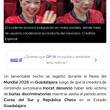
El incidente provocó indignación en redes sociales, donde miles
de usuarios condenaron la conducta del mexicano.
Créditos:
Especial
¿Quieres que
QP IA
te ayude a entender
esta noticia?
Un lamentable hecho se registró durante la fiesta del
Mundial 2026
en
Guadalajara
, luego de que la creadora de
contenido surcoreana
Inocat denunció
haber sido víctima
de
burlas discriminatorias
mientras asistía al partido entre
Corea del Sur y República Checa
en el Estadio
Guadalajara
.