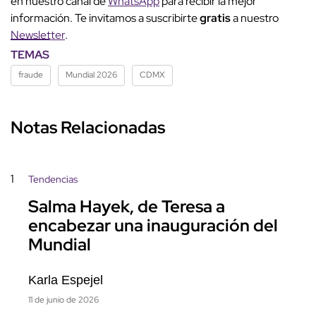
en nuestro canal de
WhatsApp
para recibir la mejor
información. Te invitamos a suscribirte
gratis
a nuestro
Newsletter
.
TEMAS
fraude
Mundial 2026
CDMX
Notas Relacionadas
1
Tendencias
Salma Hayek, de Teresa a
encabezar una inauguración del
Mundial
Karla Espejel
11 de junio de 2026