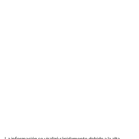
La información se viralizó rápidamente debido a la alta