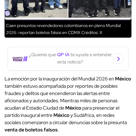
Caen presuntos revendedores colombianos en pleno Mundial
2026: reportan boletos falsos en CDMX
Créditos: X
¿Quieres que
QP IA
te ayude a entender
esta noticia?
La emoción por la inauguración del Mundial 2026 en
México
también estuvo acompañada por reportes de posibles
fraudes y delitos que encendieron las alertas entre
aficionados y autoridades. Mientras miles de personas
acudían al Estadio Ciudad de
México
para presenciar el
partido inaugural entre
México
y Sudáfrica, en redes
sociales comenzaron a circular denuncias sobre la presunta
venta de boletos falsos
.