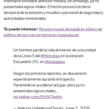
intentaron brindarle atención médica; sin embargo, ya no
presentaba signos vitales. El hecho provocó el cierre
temporal de la estación y movilizó a personal de seguridad y
autoridades ministeriales.
Te puede interesar:
Persona muere ahogada en sótano de
edificio de lujo tras tormenta en Huixquilucan
Un hombre perdió la vida al interior de una unidad
de la Línea 5 del
#Metrobús
en la estación
Escuadrón 201, en
#Iztapalapa
.
Según los primeros reportes, se desvaneció
repentinamente durante el trayecto.
Paramédicos acudieron al lugar, pero ya no
presentaba signos vitales....
pic.twitter.com/NY66TepI6c
— Halcon (@HalconOnce)
June 2, 2026