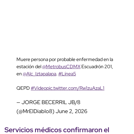
Muere persona por probable enfermedad en la
estación del
@MetrobusCDMX
Escuadrón 201,
en
@Alc_Iztapalapa
.
#Línea5
QEPD
#Video
pic.twitter.com/Rw1zuAzaL1
— JORGE BECERRIL JB/8
(@MrElDiablo8)
June 2, 2026
Servicios médicos
confirmaron el