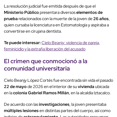
La resolución judicial fue emitida después de que el
Ministerio Público
presentara diversos
elementos de
prueba
relacionados con la muerte de la joven de
26 años
,
quien cursaba la licenciatura en Estomatología y aspiraba a
convertirse en cirujana dentista.
Te puede interesar:
Cielo Beanjy: violencia de pareja,
feminicidio y la extraña liberación del acusado
El
crimen
que
conmocionó
a la
comunidad universitaria
Cielo Beanjy López Cortés fue encontrada sin vida el pasado
22 de mayo
de 2026 en el interior de su
vivienda
ubicada
en la
colonia Gabriel Ramos Millán
, en la alcaldía Iztacalco.
De acuerdo con las
investigaciones
, la joven presentaba
múltiples lesiones
en distintas partes del cuerpo, así como
indicios de
estrangulamiento
. Las autoridades presumen