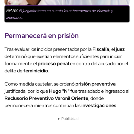
RR.SS.
El juzgador tomo en cuenta los antecedentes de violencia y
amenazas.
Permanecerá en prisión
Tras evaluar los indicios presentados por la
Fiscalía
, el
juez
determinó que existían elementos suficientes para iniciar
formalmente el
proceso penal
en contra del acusado por el
delito de
feminicidio
.
Como medida cautelar, se ordenó
prisión preventiva
justificada, por lo que
Hugo "N"
fue trasladado e ingresado al
Reclusorio Preventivo Varonil Oriente
, donde
permanecerá mientras continúan las
investigaciones
.
▼ Publicidad