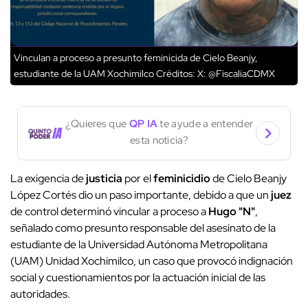
Vinculan a proceso a presunto feminicida de Cielo Beanjy,
estudiante de la UAM Xochimilco
Créditos: X: @FiscaliaCDMX
¿Quieres que
QP IA
te ayude a entender
esta noticia?
La exigencia de
justicia
por el
feminicidio
de Cielo Beanjy
López Cortés dio un paso importante, debido a que un
juez
de control determinó vincular a proceso a
Hugo "N"
,
señalado como presunto responsable del asesinato de la
estudiante de la Universidad Autónoma Metropolitana
(UAM) Unidad Xochimilco, un caso que provocó indignación
social y cuestionamientos por la actuación inicial de las
autoridades.