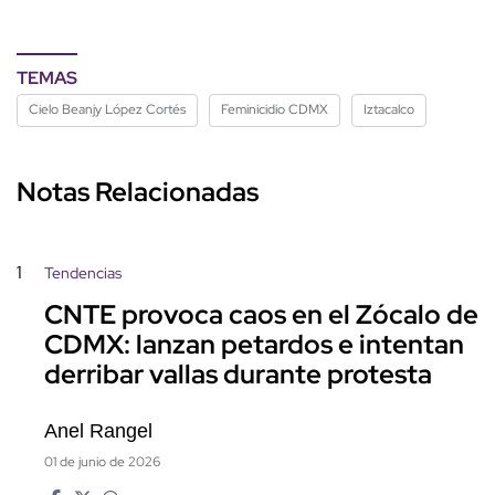
TEMAS
Cielo Beanjy López Cortés
Feminicidio CDMX
Iztacalco
Notas Relacionadas
1
Tendencias
CNTE provoca caos en el Zócalo de
CDMX: lanzan petardos e intentan
derribar vallas durante protesta
Anel Rangel
01 de junio de 2026