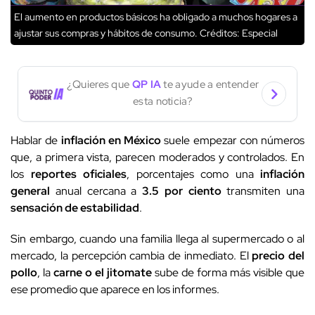
El aumento en productos básicos ha obligado a muchos hogares a
ajustar sus compras y hábitos de consumo.
Créditos: Especial
¿Quieres que
QP IA
te ayude a entender
esta noticia?
Hablar de
inflación en México
suele empezar con números
que, a primera vista, parecen moderados y controlados. En
los
reportes oficiales
, porcentajes como una
inflación
general
anual cercana a
3.5 por ciento
transmiten una
sensación de estabilidad
.
Sin embargo, cuando una familia llega al supermercado o al
mercado, la percepción cambia de inmediato. El
precio del
pollo
, la
carne o el jitomate
sube de forma más visible que
ese promedio que aparece en los informes.