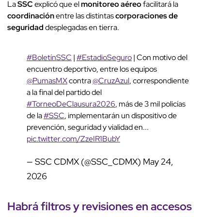
La
SSC
explicó que el
monitoreo aéreo
facilitará la
coordinación
entre las distintas
corporaciones de
seguridad
desplegadas en tierra.
#BoletínSSC
|
#EstadioSeguro
| Con motivo del
encuentro deportivo, entre los equipos
@PumasMX
contra
@CruzAzul
, correspondiente
a la final del partido del
#TorneoDeClausura2026
, más de 3 mil policías
de la
#SSC
, implementarán un dispositivo de
prevención, seguridad y vialidad en...
pic.twitter.com/ZzeIR1BubY
— SSC CDMX (@SSC_CDMX)
May 24,
2026
Habrá filtros y
revisiones
en accesos