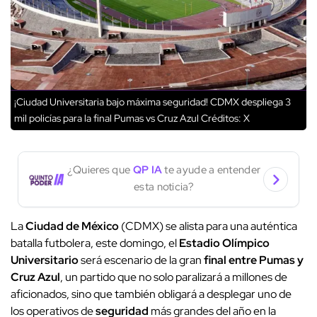
¡Ciudad Universitaria bajo máxima seguridad! CDMX despliega 3
mil policías para la final Pumas vs Cruz Azul
Créditos: X
¿Quieres que
QP IA
te ayude a entender
esta noticia?
La
Ciudad de México
(CDMX) se alista para una auténtica
batalla futbolera, este domingo, el
Estadio Olímpico
Universitario
será escenario de la gran
final entre Pumas y
Cruz Azul
, un partido que no solo paralizará a millones de
aficionados, sino que también obligará a desplegar uno de
los operativos de
seguridad
más grandes del año en la