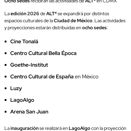
Ocho sedes
recibirán las actividades de
ALT*
en CDMX
La
edición 2026
de
ALT*
se expandirá por distintos
espacios culturales de la
Ciudad de México
. Las actividades
y proyecciones estarán distribuidas en
ocho sedes
:
Cine Tonalá
Centro Cultural Bella Época
Goethe-Institut
Centro Cultural de España
en México
Luzy
LagoAlgo
Arena San Juan
La
inauguración
se realizará en
LagoAlgo
con la proyección