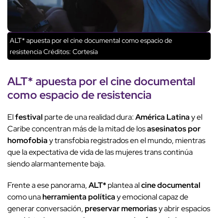
ALT* apuesta por el cine documental como espacio de
resistencia
Créditos: Cortesía
ALT*
apuesta por el
cine documental
como
espacio de resistencia
El
festival
parte de una realidad dura:
América Latina
y el
Caribe concentran más de la mitad de los
asesinatos por
homofobia
y transfobia registrados en el mundo, mientras
que la expectativa de vida de las mujeres trans continúa
siendo alarmantemente baja.
Frente a ese panorama,
ALT*
plantea al
cine documental
como una
herramienta política
y emocional capaz de
generar conversación,
preservar memorias
y abrir espacios