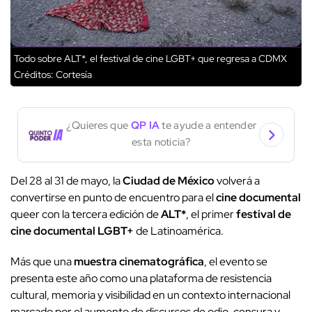
Todo sobre ALT*, el festival de cine LGBT+ que regresa a CDMX
Créditos: Cortesía
¿Quieres que
QP IA
te ayude a entender
esta noticia?
Del 28 al 31 de mayo, la
Ciudad de México
volverá a
convertirse en punto de encuentro para el
cine documental
queer con la tercera edición de
ALT*
, el primer
festival de
cine documental LGBT+
de Latinoamérica.
Más que una
muestra cinematográfica
, el evento se
presenta este año como una plataforma de resistencia
cultural, memoria y visibilidad en un contexto internacional
marcado por el aumento de discursos de odio, censura y