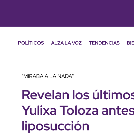
POLÍTICOS
ALZA LA VOZ
TENDENCIAS
BI
"MIRABA A LA NADA"
Revelan los últim
Yulixa Toloza antes
liposucción