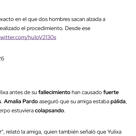
xacto en el que dos hombres sacan alzada a
 realizado el procedimiento. Desde ese
twitter.com/hu1oV2130s
26
lixa antes de su
fallecimiento
han causado
fuerte
s
.
Amalia Pardo
aseguró que su amiga estaba
pálida
,
uerpo estuviera
colapsando
.
r
", relató la amiga, quien también señaló que Yulixa