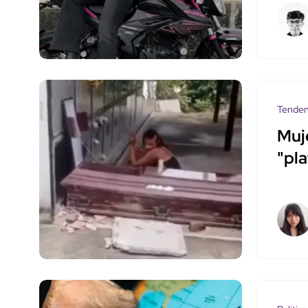
Tenden
Muj
"pla