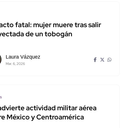
cto fatal: mujer muere tras salir
yectada de un tobogán
Laura Vázquez
Mar. 6, 2026
os
dvierte actividad militar aérea
re México y Centroamérica