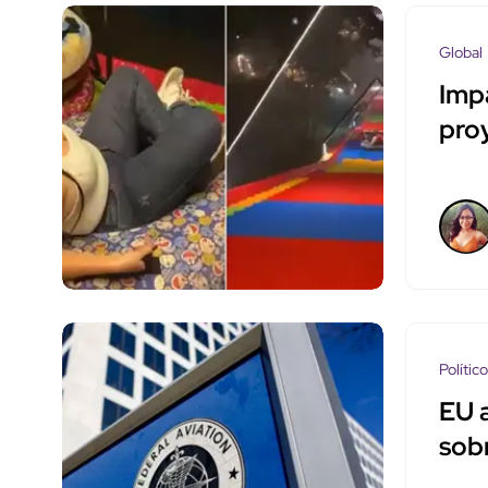
Global
Impa
pro
Polític
EU a
sob