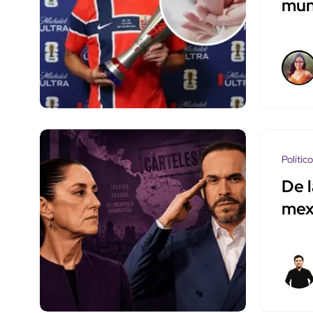
mun
Polític
De l
mex