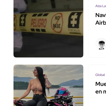
Alza La
Nav
Air
Global
Muer
en 