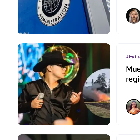
Alza La
Mue
regi