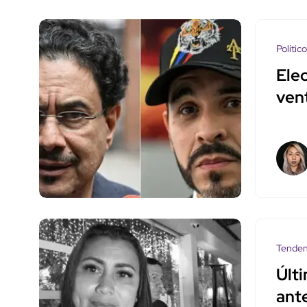
Polític
Ele
vent
Tenden
Últ
ante