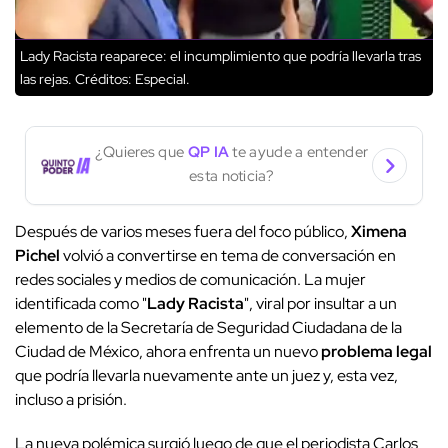
Lady Racista reaparece: el incumplimiento que podría llevarla tras
las rejas.
Créditos: Especial.
¿Quieres que
QP IA
te ayude a entender
esta noticia?
Después de varios meses fuera del foco público,
Ximena
Pichel
volvió a convertirse en tema de conversación en
redes sociales y medios de comunicación. La mujer
identificada como "
Lady Racista
", viral por insultar a un
elemento de la Secretaría de Seguridad Ciudadana de la
Ciudad de México, ahora enfrenta un nuevo
problema legal
que podría llevarla nuevamente ante un juez y, esta vez,
incluso a prisión.
La nueva polémica surgió luego de que el periodista Carlos