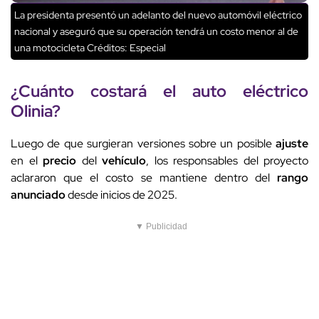
La presidenta presentó un adelanto del nuevo automóvil eléctrico
nacional y aseguró que su operación tendrá un costo menor al de
una motocicleta
Créditos: Especial
¿Cuánto costará el auto eléctrico
Olinia?
Luego de que surgieran versiones sobre un posible
ajuste
en el
precio
del
vehículo
, los responsables del proyecto
aclararon que el costo se mantiene dentro del
rango
anunciado
desde inicios de 2025.
▼ Publicidad