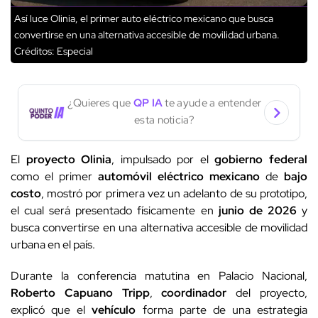
Así luce Olinia, el primer auto eléctrico mexicano que busca
convertirse en una alternativa accesible de movilidad urbana.
Créditos: Especial
¿Quieres que
QP IA
te ayude a entender
esta noticia?
El
proyecto Olinia
, impulsado por el
gobierno federal
como el primer
automóvil eléctrico mexicano
de
bajo
costo
, mostró por primera vez un adelanto de su prototipo,
el cual será presentado físicamente en
junio de 2026
y
busca convertirse en una alternativa accesible de movilidad
urbana en el país.
Durante la conferencia matutina en Palacio Nacional,
Roberto Capuano Tripp
,
coordinador
del proyecto,
explicó que el
vehículo
forma parte de una estrategia