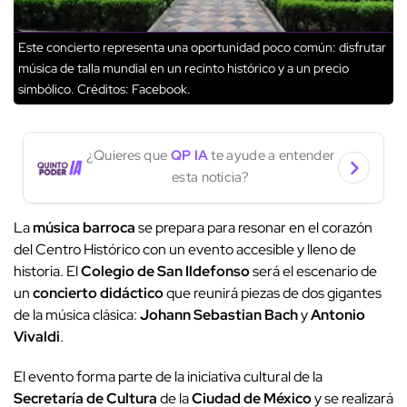
Este concierto representa una oportunidad poco común: disfrutar
música de talla mundial en un recinto histórico y a un precio
simbólico.
Créditos: Facebook.
¿Quieres que
QP IA
te ayude a entender
esta noticia?
La
música barroca
se prepara para resonar en el corazón
del Centro Histórico con un evento accesible y lleno de
historia. El
Colegio de San Ildefonso
será el escenario de
un
concierto didáctico
que reunirá piezas de dos gigantes
de la música clásica:
Johann Sebastian Bach
y
Antonio
Vivaldi
.
El evento forma parte de la iniciativa cultural de la
Secretaría de Cultura
de la
Ciudad de México
y se realizará