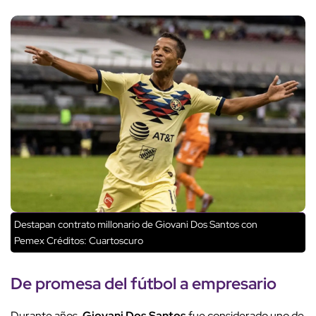
Destapan contrato millonario de Giovani Dos Santos con
Pemex
Créditos: Cuartoscuro
De
promesa del fútbol
a empresario
Durante años,
Giovani Dos Santos
fue considerado uno de