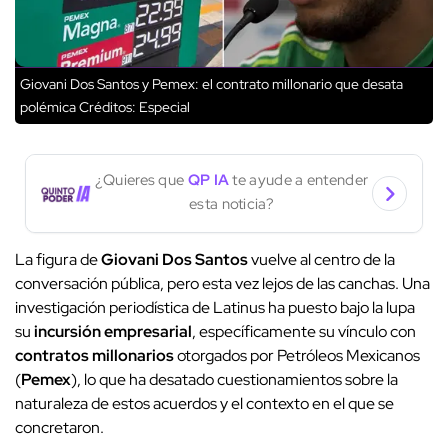
Giovani Dos Santos y Pemex: el contrato millonario que desata
polémica
Créditos: Especial
¿Quieres que
QP IA
te ayude a entender
esta noticia?
La figura de
Giovani Dos Santos
vuelve al centro de la
conversación pública, pero esta vez lejos de las canchas. Una
investigación periodística de Latinus ha puesto bajo la lupa
su
incursión empresarial
, específicamente su vínculo con
contratos millonarios
otorgados por Petróleos Mexicanos
(
Pemex
), lo que ha desatado cuestionamientos sobre la
naturaleza de estos acuerdos y el contexto en el que se
concretaron.