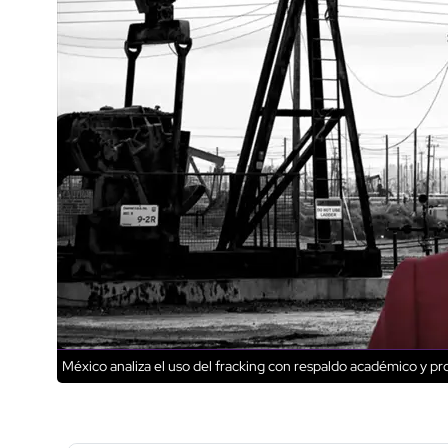
México analiza el uso del fracking con respaldo académico y 