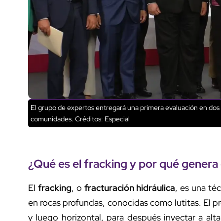
El grupo de expertos entregará una primera evaluación en dos m
comunidades.
Créditos: Especial
¿Qué es el
fracking
y por qué genera
El
fracking
, o
fracturación hidráulica
, es una té
en rocas profundas, conocidas como lutitas. El pr
y luego horizontal, para después inyectar a al