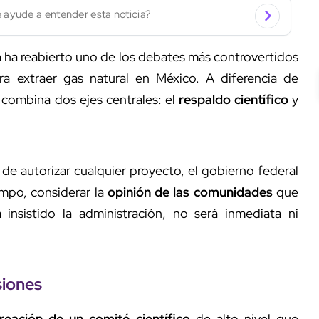
 ayude a entender esta noticia?
m
ha reabierto uno de los debates más controvertidos
a extraer gas natural en México. A diferencia de
combina dos ejes centrales: el
respaldo científico
y
 de autorizar cualquier proyecto, el gobierno federal
empo, considerar la
opinión de las comunidades
que
 insistido la administración, no será inmediata ni
siones
reación de un comité científico
de alto nivel que