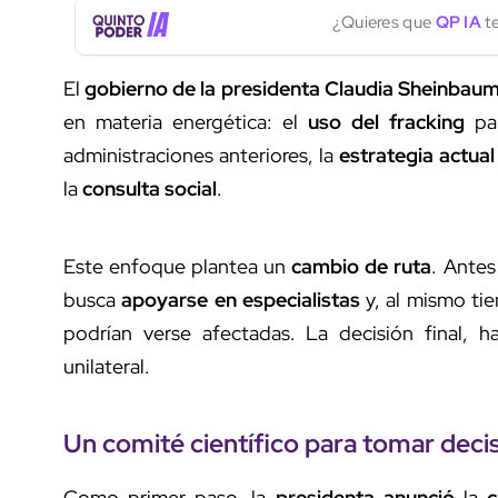
¿Quieres que
QP IA
te
El
gobierno de la presidenta Claudia Sheinbau
en materia energética: el
uso del fracking
par
administraciones anteriores, la
estrategia actual
la
consulta social
.
Este enfoque plantea un
cambio de ruta
. Antes
busca
apoyarse en especialistas
y, al mismo ti
podrían verse afectadas. La decisión final, ha
unilateral.
Un comité científico para tomar deci
Como primer paso, la
presidenta anunció
la
c