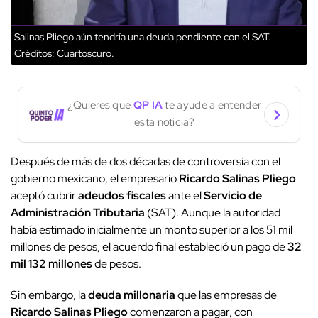
Salinas Pliego aún tendría una deuda pendiente con el SAT.
Créditos: Cuartoscuro.
¿Quieres que
QP IA
te ayude a entender
esta noticia?
Después de más de dos décadas de controversia con el
gobierno mexicano, el empresario
Ricardo Salinas Pliego
aceptó cubrir
adeudos fiscales
ante el
Servicio de
Administración Tributaria
(SAT). Aunque la autoridad
había estimado inicialmente un monto superior a los 51 mil
millones de pesos, el acuerdo final estableció un pago de
32
mil 132 millones
de pesos.
Sin embargo, la
deuda millonaria
que las empresas de
Ricardo Salinas Pliego
comenzaron a pagar, con