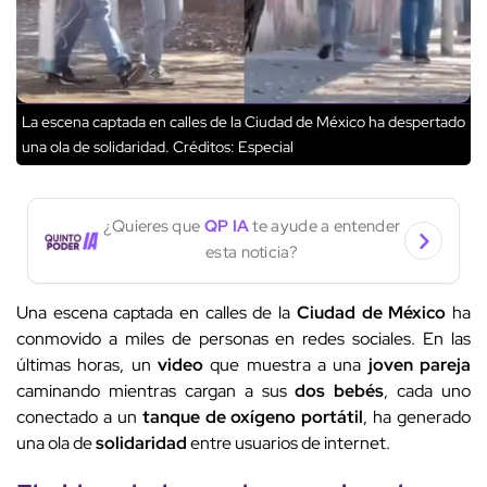
La escena captada en calles de la Ciudad de México ha despertado
una ola de solidaridad.
Créditos: Especial
¿Quieres que
QP IA
te ayude a entender
esta noticia?
Una escena captada en calles de la
Ciudad de México
ha
conmovido a miles de personas en redes sociales. En las
últimas horas, un
video
que muestra a una
joven pareja
caminando mientras cargan a sus
dos bebés
, cada uno
conectado a un
tanque de oxígeno portátil
, ha generado
una ola de
solidaridad
entre usuarios de internet.