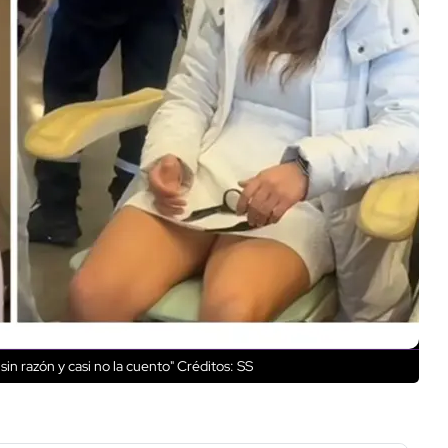
in razón y casi no la cuento"
Créditos: SS