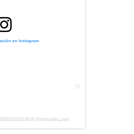
cación en Instagram
por MERCEDES ROA (@mercedes_roa)