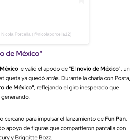
 Nicola Porcella (@nicolaporcella12)
ro de México"
México
le valió el apodo de "
El novio de México
", un
iqueta ya quedó atrás. Durante la charla con Posta,
ro de México"
, reflejando el giro inesperado que
e generando.
lo cercano para impulsar el lanzamiento de
Fun Pan
.
ido apoyo de figuras que compartieron pantalla con
cury y Briggitte Bozz.