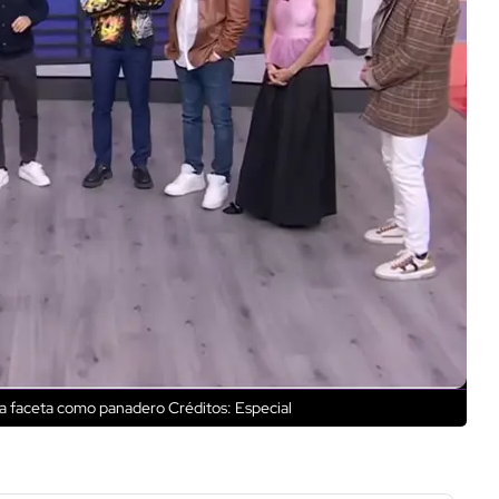
va faceta como panadero
Créditos: Especial